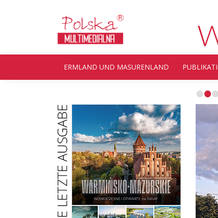
W
ERMLAND UND MASURENLAND
PUBLIKAT
•
•