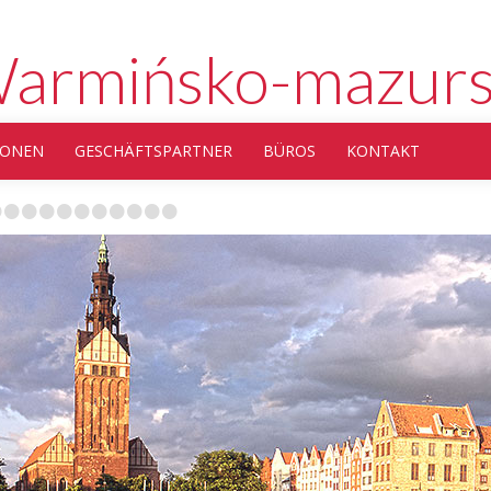
armińsko-mazurs
IONEN
GESCHÄFTSPARTNER
BÜROS
KONTAKT
•
•
•
•
•
•
•
•
•
•
•