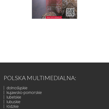
POLSKA MULTIMEDIALNA:
dolnośląskie
kujawsko-pomorskie
lubelskie
lubuskie
łódzkie