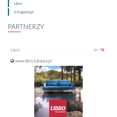
Libro
E-Pulpit24.pl
PARTNERZY
Libro
str:
78
www.libro.lubawa.pl